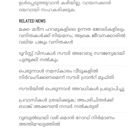
ഉൾപ്പെടുത്തുവാൻ കഴിയില്ല. വായനക്കാർ
ദയവായി സഹകരിക്കുക.
RELATED NEWS
മക്ക- മദീന ഹറമുകളിലെ ഉന്നത ജോലികളിലും
വനിതകള്‍ക്ക് നിയമനം; ആകെ ജീവനക്കാരില്‍
വലിയ പങ്കും വനിതകള്‍
ടൂറിസ്റ്റ് വിസകള്‍ സൗദി അറേബ്യ സൗജന്യമായി
പുതുക്കി നൽകും
പെരുന്നാൾ നമസ്​കാരം വീടുകളിൽ
നിർവഹിക്കണമെന്ന് സൗദി ഗ്രാൻറ്​ മുഫ്​തി
സൗദിയിൽ പെരുന്നാൾ അവധികള്‍ പ്രഖ്യാപിച്ചു
പ്രവാസികൾ ശ്രദ്ധിക്കുക: അപരിചിതർക്ക്
ബാങ്ക് അക്കൗണ്ട് നമ്പർ നൽകരുത്
റൂബുല്‍ഖാലി വഴി ഒമാന്‍ റോഡ് നിര്‍മാണം
അന്തിമഘട്ടത്തില്‍