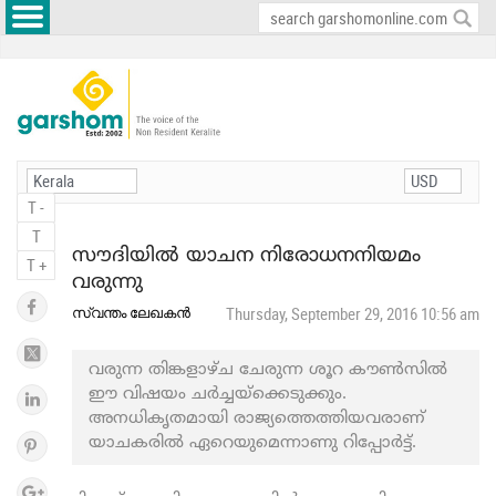
T -
T
സൗദിയിൽ യാചന നിരോധനനിയമം
T +
വരുന്നു
സ്വന്തം ലേഖകൻ
Thursday, September 29, 2016 10:56 am
വരുന്ന തിങ്കളാഴ്ച ചേരുന്ന ശൂറ കൗണ്‍സില്‍
ഈ വിഷയം ചർച്ചയ്ക്കെടുക്കും.
അനധികൃതമായി രാജ്യത്തെത്തിയവരാണ്
യാചകരിൽ ഏറെയുമെന്നാണു റിപ്പോർട്ട്.