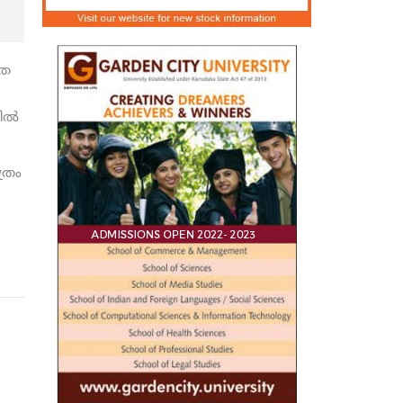
്ത
ല്‍
്രം