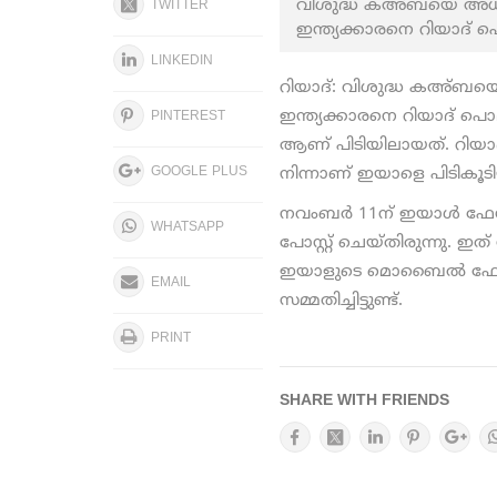
വിശുദ്ധ കഅ്ബയെ അധിക്ഷ
TWITTER
ഇന്ത്യക്കാരനെ റിയാദ് പെ
LINKEDIN
റിയാദ്: വിശുദ്ധ കഅ്ബയെ 
ഇന്ത്യക്കാരനെ റിയാദ് പൊ
PINTEREST
ആണ് പിടിയിലായത്. റിയാദ്
GOOGLE PLUS
നിന്നാണ് ഇയാളെ പിടികൂടി
നവംബർ 11ന് ഇയാൾ ഫേസ്
WHATSAPP
പോസ്റ്റ് ചെയ്തിരുന്നു. 
ഇയാളുടെ മൊബൈൽ ഫോൺ പിട
EMAIL
സമ്മതിച്ചിട്ടുണ്ട്.
PRINT
SHARE WITH FRIENDS