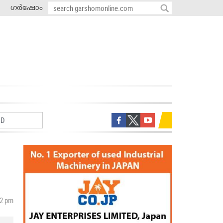
ഗർഷോം
02 pm