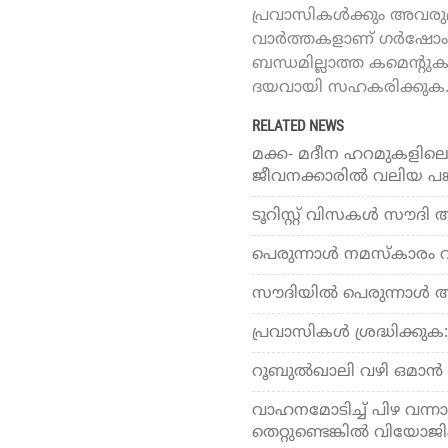
പ്രവാസികൾക്കും അവരുമാ
വാർത്തകളാണ് ഗർഷോം ഓ
ബന്ധമില്ലാത്ത കമെന്റു
ദയവായി സഹകരിക്കുക
RELATED NEWS
മക്ക- മദീന ഹറമുകളില
ജീവനക്കാരില്‍ വലിയ പങ
ടൂറിസ്റ്റ് വിസകള്‍ സൗ
പെരുന്നാൾ നമസ്​കാരം വ
സൗദിയിൽ പെരുന്നാൾ അവധ
പ്രവാസികൾ ശ്രദ്ധിക്കു
റൂബുല്‍ഖാലി വഴി ഒമാന്‍
വാഹനമോടിച്ച് പിഴ വന്നാ
തെറ്റുണ്ടെങ്കില്‍ വിയോജിപ്പ