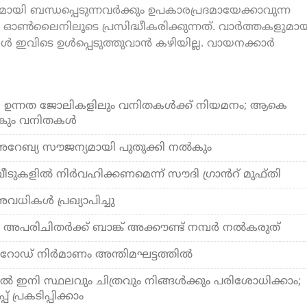
യി ബന്ധപ്പെടുന്നവർക്കും ഉപകാരപ്രദമായേക്കാവുന്ന
ൺലൈനിലൂടെ പ്രസിദ്ധീകരിക്കുന്നത്. വാർത്തകളുമായ
കൾ ഇവിടെ ഉൾപ്പെടുത്തുവാൻ കഴിയില്ല. വായനക്കാർ
.
െ ഉന്നത ജോലികളിലും വനിതകള്‍ക്ക് നിയമനം; ആകെ
്കും വനിതകള്‍
ദി അറേബ്യ സൗജന്യമായി പുതുക്കി നൽകും
ീടുകളിൽ നിർവഹിക്കണമെന്ന് സൗദി ഗ്രാൻറ്​ മുഫ്​തി
ികള്‍ പ്രഖ്യാപിച്ചു
ക: അപരിചിതർക്ക് ബാങ്ക് അക്കൗണ്ട് നമ്പർ നൽകരുത്
 റോഡ് നിര്‍മാണം അന്തിമഘട്ടത്തില്‍
ല്‍ ഇനി സ്ഥലവും ചിത്രവും നിങ്ങള്‍ക്കും പരിശോധിക്കാം;
് പ്രകടിപ്പിക്കാം