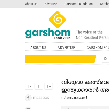
search garshom.com
About Us
Advertise
Garshom Foundation
Garsho
ABOUT US
ADVERTISE
GARSHOM FO
വിശുദ്ധ കഅ്ബയ
T -
T
T +
ഇന്ത്യക്കാരൻ അറ
സ്വന്തം ലേഖകൻ
FACEBOOK