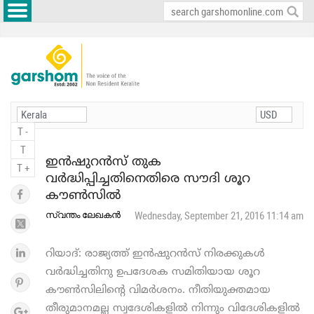
T -
T
ഇൻഷുറൻസ് തുക
T +
വർദ്ധിപ്പിച്ചതിനെതിരെ സൗദി ശൂറ
കൗൺസിൽ
സ്വന്തം ലേഖകൻ
Wednesday, September 21, 2016 11:14 am
റിയാദ്: രാജ്യത്ത് ഇൻഷുറൻസ് നിരക്കുകൾ
വർദ്ധിച്ചതിനു ഉപദേശക സമിതിയായ ശൂറ
കൗൺസിലിന്റെ വിമർശനം. നീതിയുക്തമായ
തീരുമാനമല്ല സ്വദേശികളിൽ നിന്നും വിദേശികളിൽ