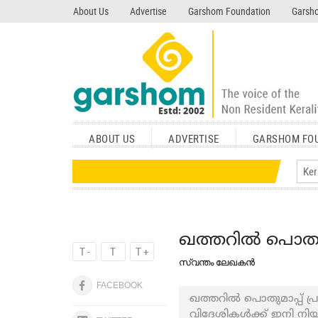
search garshom.com
About Us
Advertise
Garshom Foundation
Garsho
ABOUT US
ADVERTISE
GARSHOM FO
ഖത്തറില്‍ പൊതുമാപ
T -
T
T +
സ്വന്തം ലേഖകൻ
FACEBOOK
ഖത്തറില്‍ പൊതുമാപ്പ് പ
വിദേശികള്‍ക്ക് ഇനി നി