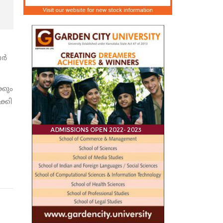
്‍
്കും
്കി