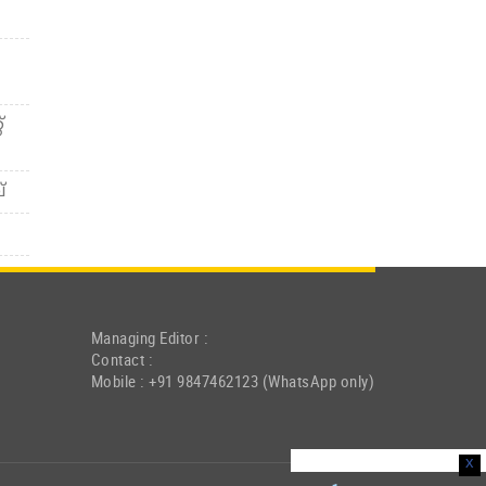
്
്
Managing Editor :
Contact :
Mobile : +91 9847462123 (WhatsApp only)
x