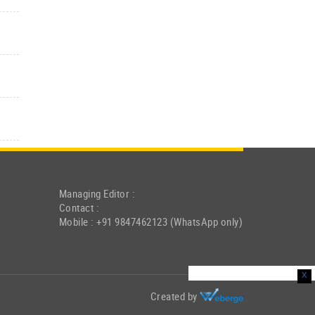
Managing Editor :
Contact :
Mobile : +91 9847462123 (WhatsApp only)
x
Created by