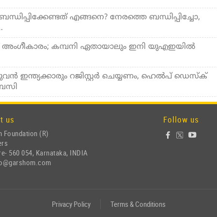
ബന്ധിപ്പിക്കേണ്ടത് എങ്ങനെ? നേരത്തെ ബന്ധിപ്പിച്ചോ,
…
യ്ക്ക് അംഗീകാരം; കമ്പനി ഏതായാലും ഇനി യുഎഇയില്‍
ന്‍ ഇന്ത്യക്കാരും റജിസ്റ്റര്‍ ചെയ്യണം, ഹെല്‍പ് ഡെസ്‌ക്
ംബസി
t us
Follow us
 Foundation (R)
ers
e- 560 054, Karnataka, INDIA
nfo@garshom.com
Privacy Policy
Terms & Conditions