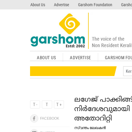
search garshom.com
About Us
Advertise
Garshom Foundation
Garsho
ABOUT US
ADVERTISE
GARSHOM FO
ലഗേജ് പാക്കിങ്ങ
T -
T
T +
നിര്‍ദേശവുമായി
അതോറിറ്റി
FACEBOOK
സ്വന്തം ലേഖകന്‍