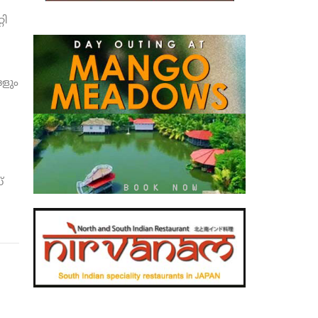
റി
ങളും
്