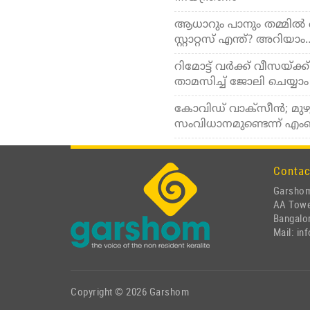
ആധാറും പാനും തമ്മില്‍ 
സ്റ്റാറ്റസ് എന്ത്? അറിയാം
റിമോട്ട് വര്‍ക്ക് വീസ
താമസിച്ച് ജോലി ചെയ്യാം
കോവിഡ് വാക്‌സീന്‍; മുഴുവ
സംവിധാനമുണ്ടെന്ന് എ
Contac
Garshom
AA Tow
Bangalor
Mail: i
Copyright © 2026 Garshom