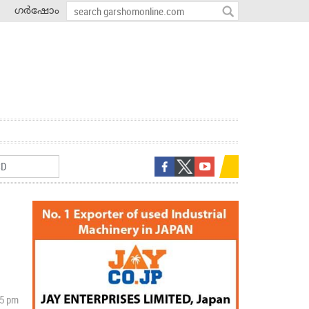
ഗർഷോം
45 pm