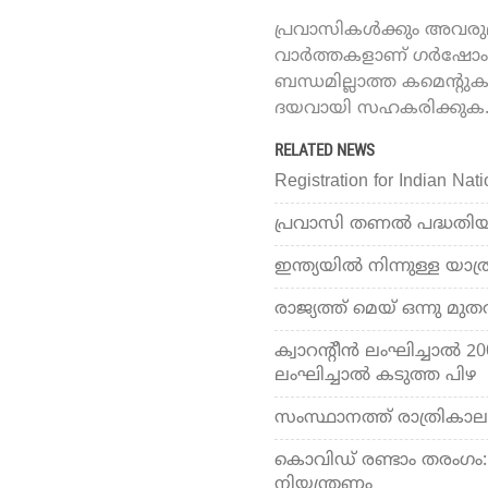
പ്രവാസികൾക്കും അവരുമാ
വാർത്തകളാണ് ഗർഷോം ഓ
ബന്ധമില്ലാത്ത കമെന്റു
ദയവായി സഹകരിക്കുക
RELATED NEWS
Registration for Indian Nat
പ്രവാസി തണൽ പദ്ധതിയ്
ഇന്ത്യയില്‍ നിന്നുള്ള യാത്ര
രാജ്യത്ത് മെയ് ഒന്നു മു
ക്വാറന്റീന്‍ ലംഘിച്ചാല്‍
ലംഘിച്ചാല്‍ കടുത്ത പിഴ
സംസ്ഥാനത്ത് രാത്രികാല 
കൊവിഡ് രണ്ടാം തരംഗം:
നിയന്ത്രണം