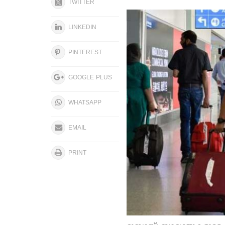
TWITTER
LINKEDIN
PINTEREST
GOOGLE PLUS
WHATSAPP
EMAIL
PRINT