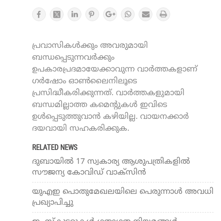
പ്രവാസികൾക്കും അവരുമായി
ബന്ധപ്പെടുന്നവർക്കും
ഉപകാരപ്രദമായേക്കാവുന്ന വാർത്തകളാണ്
ഗർഷോം ഓൺലൈനിലൂടെ
പ്രസിദ്ധീകരിക്കുന്നത്. വാർത്തകളുമായി
ബന്ധമില്ലാത്ത കമെന്റുകൾ ഇവിടെ
ഉൾപ്പെടുത്തുവാൻ കഴിയില്ല. വായനക്കാർ
ദയവായി സഹകരിക്കുക.
RELATED NEWS
ദുബായില്‍ 17 സ്വകാര്യ ആശുപത്രികളില്‍
സൗജന്യ കോവിഡ് വാക്‌സിന്‍
യുഎഇ പൊതുമേഖലയിലെ പെരുന്നാള്‍ അവധി
പ്രഖ്യാപിച്ചു