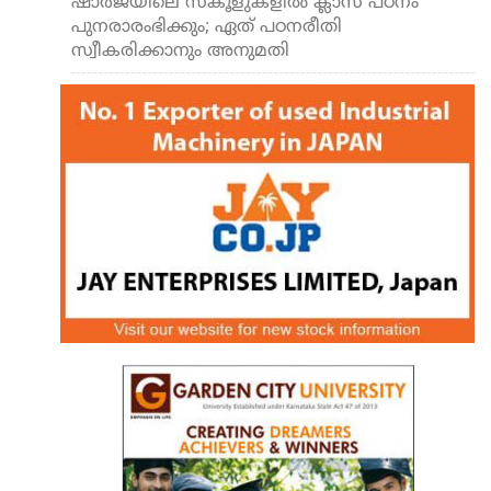
ഷാര്‍ജയിലെ സ്‌കൂളുകളില്‍ ക്ലാസ് പഠനം
പുനരാരംഭിക്കും; ഏത് പഠനരീതി
സ്വീകരിക്കാനും അനുമതി