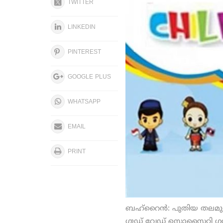
TWITTER
LINKEDIN
PINTEREST
GOOGLE PLUS
WHATSAPP
EMAIL
PRINT
ബഹ്‌റൈന്‍: പുതിയ തലമുറ
ഗുഡ് വേഡ് സൊസൈറ്റി ഗള്‍ഫ