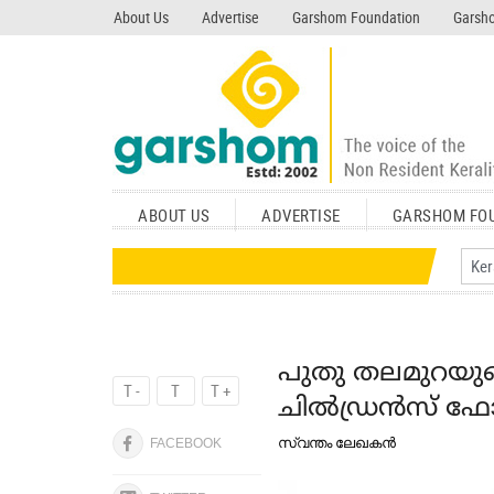
search garshom.com
About Us
Advertise
Garshom Foundation
Garsho
ABOUT US
ADVERTISE
GARSHOM FO
പുതു തലമുറയുട
T -
T
T +
ചില്‍ഡ്രന്‍സ് ഫ
സ്വന്തം ലേഖകന്‍
FACEBOOK