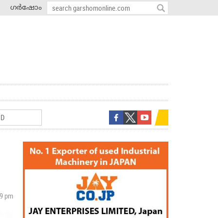
ഗർഷോം
19 pm