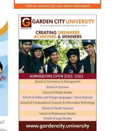
യി
ിതം