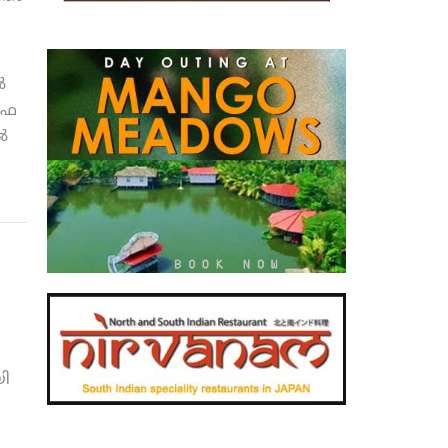
‍
ീഫ
‍
ി