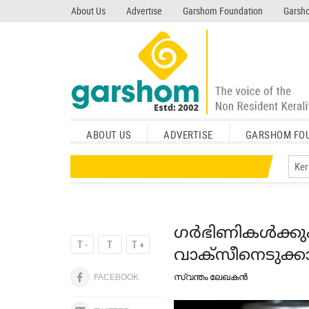
search garshom.com
About Us
Advertise
Garshom Foundation
Garsho
ABOUT US
ADVERTISE
GARSHOM FO
ഗര്‍ഭിണികള്‍ക്കും
T -
T
T +
വാക്‌സീനെടുക്ക
സ്വന്തം ലേഖകന്‍
FACEBOOK