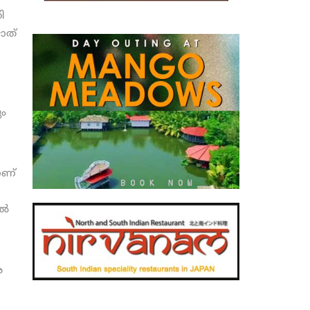
ി
ജാത്
ും
ാണ്
്‍
െ