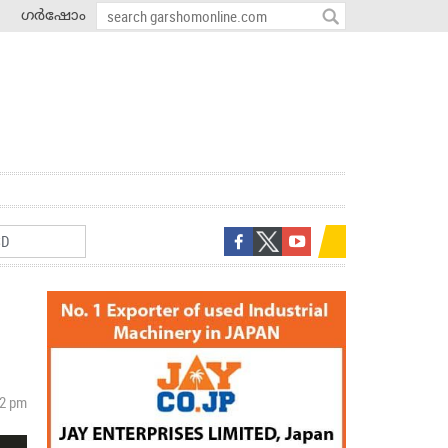
ഗർഷോം
32 pm