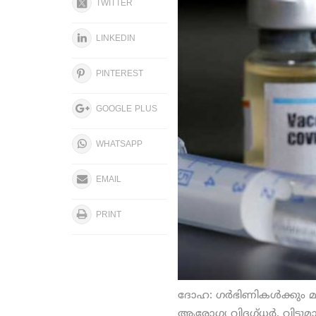
TWITTER
LINKEDIN
PINTEREST
GOOGLE PLUS
WHATSAPP
EMAIL
PRINT
ദോഹ: ഗര്‍ഭിണികള്‍ക്കും മ
ആരോഗ്യ വിദഗ്ധര്‍. വിട്ട