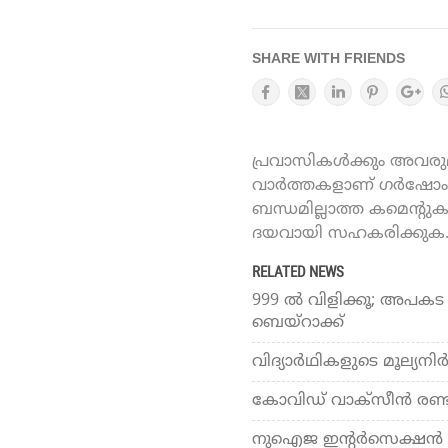
SHARE WITH FRIENDS
പ്രവാസികൾക്കും അവരുമാ
വാർത്തകളാണ് ഗർഷോം ഓ
ബന്ധമില്ലാത്ത കമെന്റു
ദയവായി സഹകരിക്കുക
RELATED NEWS
999 ൽ വിളിക്കൂ; അപകട
ബെയ്‌റാക്ക്
വിദ്യാര്‍ഥികളുടെ മൂല്യനി
കോവിഡ് വാക്‌സീന്‍ രണ്
നുഐജ ഇന്റര്‍സെക്ഷന്‍ 