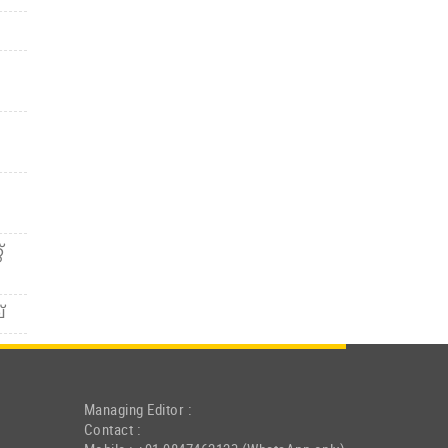
്
്
Managing Editor :
Contact :