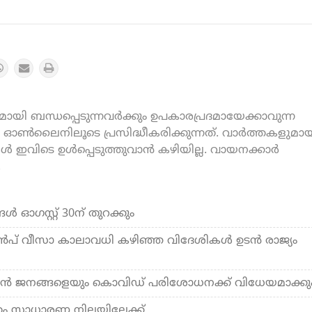
യി ബന്ധപ്പെടുന്നവർക്കും ഉപകാരപ്രദമായേക്കാവുന്ന
ൺലൈനിലൂടെ പ്രസിദ്ധീകരിക്കുന്നത്. വാർത്തകളുമായ
കൾ ഇവിടെ ഉൾപ്പെടുത്തുവാൻ കഴിയില്ല. വായനക്കാർ
.
ഓഗസ്റ്റ് 30ന് തുറക്കും
 മുൻപ് വീസാ കാലാവധി കഴിഞ്ഞ വിദേശികൾ ഉടൻ രാജ്യം
ുവൻ ജനങ്ങളെയും കൊവിഡ് പരിശോധനക്ക് വിധേയമാക്കു
തം സാധാരണ നിലയിലേക്ക്