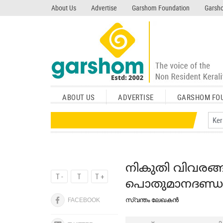
search garshom.com
About Us
Advertise
Garshom Foundation
Garsho
ABOUT US
ADVERTISE
GARSHOM FO
നികുതി വിവരങ്ങള
T -
T
T +
പൊതുമാനദണ്ഡം
സ്വന്തം ലേഖകന്‍
FACEBOOK