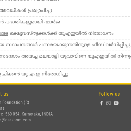
ധികള്‍ പ്രഖ്യാപിച്ചു
ൻ പദ്ധതികളുമായി ഷാർജ
്നുള്ള ഭക്ഷ്യവസ്തുക്കള്‍ക്ക് യുഎഇയില്‍ നിരോധനം
്ഥാപനങ്ങൾ പണമയക്കുന്നതിനുള്ള ഫീസ് വർധിപ്പിച്ചു
ന്ദേശം അയച്ച മലയാളി യുവാവിനെ യുഎഇയിൽ നിന്നു
ള ചിക്കൻ യു.എ.ഇ നിരോധിച്ചു
t us
Follow us
 Foundation (R)
ers
e- 560 054, Karnataka, INDIA
nfo@garshom.com