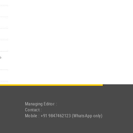
ം
Managing Editor :
Contact :
Mobile : +91 9847462123 (WhatsApp only)