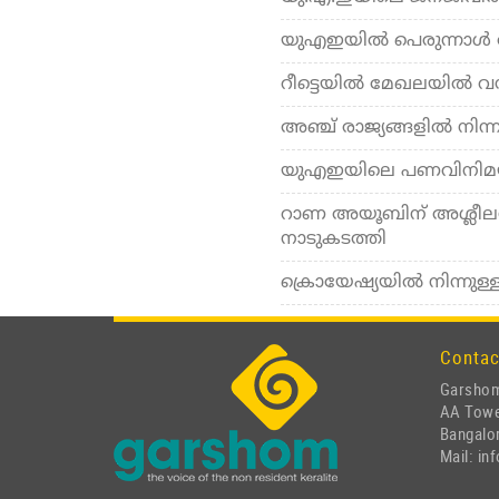
യുഎഇയിൽ പെരുന്നാൾ അവ
റീട്ടെയിൽ മേഖലയിൽ വ
അഞ്ച് രാജ്യങ്ങളില്‍ നിന
യുഎഇയിലെ പണവിനിമയ സ
റാണ അയൂബിന് അശ്ലീലസ
നാടുകടത്തി
ക്രൊയേഷ്യയിൽ നിന്നുള്
Contac
Garshom
AA Tow
Bangalor
Mail: i