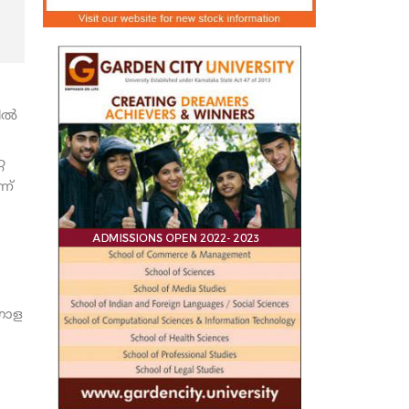
ല്‍
റ
ന്
ഗോള