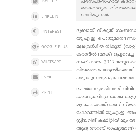
പരസ്പരസഹായ കരാറില്‍ (മ
TWITTER
കൈമാറുക. വിവരകൈമാറ്
അറിയുന്നത്.
LINKEDIN
ദുബായ്: നികുതി സംബന്ധമാ
PINTEREST
യു.എ.ഇ. പൊതുമാനദണ്ഡം രൂ
മൂല്യവര്‍ധിത നികുതി (വാ
GOOGLE PLUS
കരാറില്‍ (മാക്) ഒപ്പുവെച
സംവിധാനം 2017 ജനുവരിയില്
WHATSAPP
വിവരങ്ങള്‍ യാന്ത്രികമാ
EMAIL
ഒരുക്കുന്നതും മന്ത്രാലയമ
മേല്‍നോട്ടത്തിനായി വിവിധ
PRINT
കരാറുകളിലും ധാരണകളും 
മന്ത്രാലയത്തിനാണ്. നി
ഫോറത്തില്‍ യു.എ.ഇ. അംഗ
സ്റ്റിയറിങ് കമ്മിറ്റി’യിലു
ആദ്യ അറബ് രാഷ്ട്രമാണ്