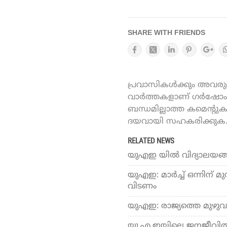
SHARE WITH FRIENDS
പ്രവാസികൾക്കും അവരുമാ
വാർത്തകളാണ് ഗർഷോം ഓ
ബന്ധമില്ലാത്ത കമെന്റു
ദയവായി സഹകരിക്കുക
RELATED NEWS
യുഎഇ യിൽ വിദ്യാലയങ്ങൾ 
യുഎഇ: മാർച്ച് ഒന്നിന്
വിടണം
യുഎഇ: രാജ്യത്തെ മുഴ
യു.​എ.​ഇയിലെ ജനജീവി