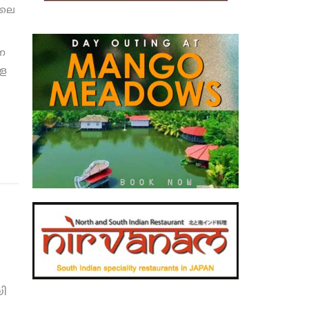
ിലെ
ന
ളെ
ി