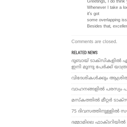
Greetings, I do think
Whenever I take a loo
it’s got
some overlapping iss
Besides that, excellen
Comments are closed.
RELATED NEWS
ദുബായ് ടാക്‌സികളില്‍ ഏര
ഇനി മൂന്നു പേര്‍ക്ക് യാത്
വിദേശികള്‍ക്കും ആശ്രിതര്‍
വാഹനങ്ങളില്‍ പരസ്യം പ
മസ്‌കത്തില്‍ മീറ്റര്‍ ട
75 ദിവസത്തിനുള്ളില്‍ 
ദമ്മാമിലെ ഫാക്ടറിയില്‍ 