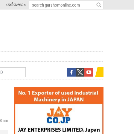
ഗർഷോം
28 am