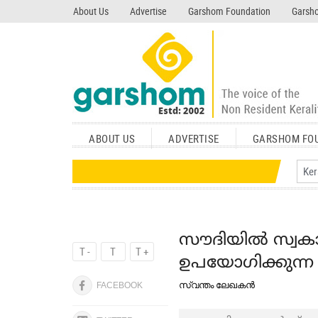
search garshom.com
About Us
Advertise
Garshom Foundation
Garsho
ABOUT US
ADVERTISE
GARSHOM FO
സൗദിയില്‍ സ്വക
T -
T
T +
ഉപയോഗിക്കുന്ന
സ്വന്തം ലേഖകന്‍
FACEBOOK