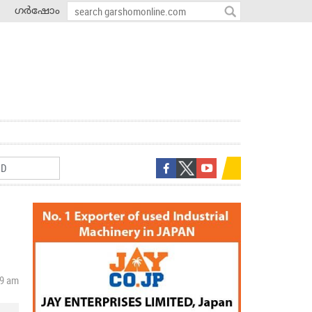
ഗർഷോം
29 am