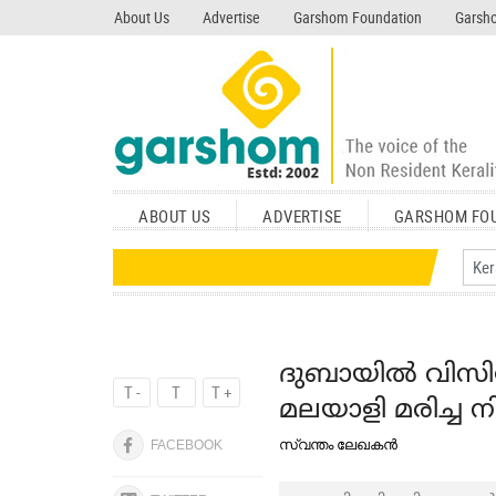
search garshom.com
About Us
Advertise
Garshom Foundation
Garsho
ABOUT US
ADVERTISE
GARSHOM FO
ദുബായില്‍ വിസി
T -
T
T +
മലയാളി മരിച്ച ന
സ്വന്തം ലേഖകന്‍
FACEBOOK