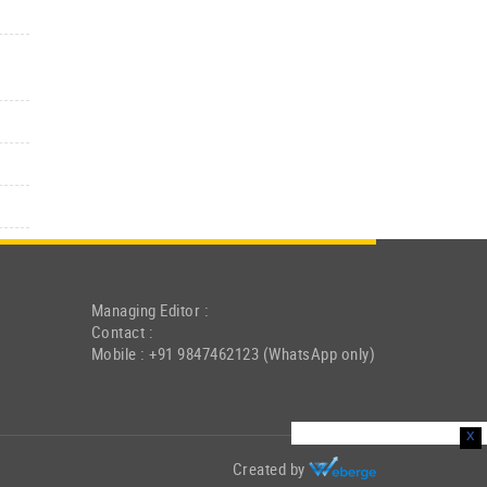
Managing Editor :
Contact :
Mobile : +91 9847462123 (WhatsApp only)
x
Created by