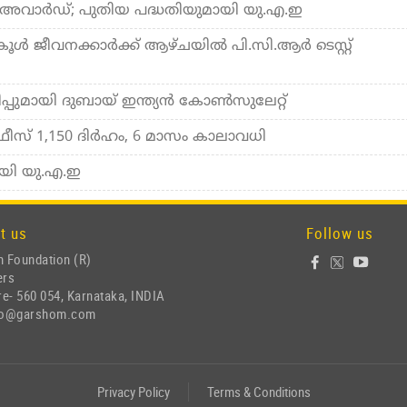
 അവാര്‍ഡ്; പുതിയ പദ്ധതിയുമായി യു.എ.ഇ
ള്‍ ജീവനക്കാര്‍ക്ക് ആഴ്ചയില്‍ പി.സി.ആര്‍ ടെസ്റ്റ്
ിയിപ്പുമായി ദുബായ് ഇന്ത്യന്‍ കോണ്‍സുലേറ്റ്
വീസ: ഫീസ് 1,150 ദിര്‍ഹം, 6 മാസം കാലാവധി
ായി യു.എ.ഇ
t us
Follow us
 Foundation (R)
ers
e- 560 054, Karnataka, INDIA
nfo@garshom.com
Privacy Policy
Terms & Conditions