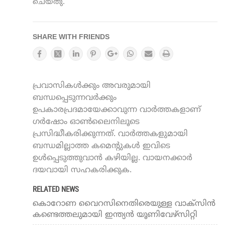
ചെയ്തു.
SHARE WITH FRIENDS
പ്രവാസികൾക്കും അവരുമായി
ബന്ധപ്പെടുന്നവർക്കും
ഉപകാരപ്രദമായേക്കാവുന്ന വാർത്തകളാണ്
ഗർഷോം ഓൺലൈനിലൂടെ
പ്രസിദ്ധീകരിക്കുന്നത്. വാർത്തകളുമായി
ബന്ധമില്ലാത്ത കമെന്റുകൾ ഇവിടെ
ഉൾപ്പെടുത്തുവാൻ കഴിയില്ല. വായനക്കാർ
ദയവായി സഹകരിക്കുക.
RELATED NEWS
കൊറോണ വൈറസിനെതിരെയുള്ള വാക്സിൻ
കണ്ടെത്തലുമായി ഇന്ത്യൻ യൂണിവേഴ്സിറ്റി