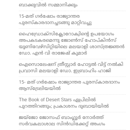
ബാക്കുവിൽ സമ്മാനിക്കും
15-മത് ഗർഷോം രാജ്യാന്തര
പുരസ്‌കാരദാനച്ചടങ്ങു മാറ്റിവച്ചു
ഹൈഡ്രോക്സിക്ലോറോക്വിന്റെ ഉപയോഗം
അപകടകരമെന്നു ജോൺസ് ഹോപ്കിൻസ്
യൂണിവേഴ്സിറ്റിയിലെ മലയാളി ശാസ്ത്രജ്ഞൻ
ഡോ. എൻ വി രാജേഷ്‌ കുമാർ
ഐസൊലേഷന് ത്രീസ്റ്റാര്‍ ഹോട്ടല്‍ വിട്ട് നല്‍കി
പ്രവാസി മലയാളി ഡോ. ഇബ്രാഹിം ഹാജി
15- മത് ഗർഷോം രാജ്യാന്തര പുരസ്‌കാരദാനം
ആസ്ട്രേലിയയിൽ
The Book of Desert Stars ഏപ്രിലിൽ
പുറത്തിറങ്ങും; പ്രകാശനം ദുബായിയിൽ
ജയ്‌ജോ ജോസഫ് ബാംഗ്ലൂർ നോർത്ത്
സർവകലാശാല സിൻഡിക്കേറ്റ് അംഗം