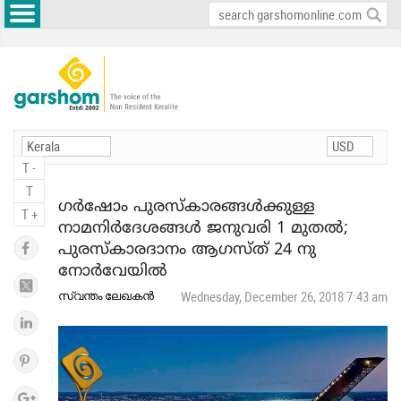
T -
T
ഗർഷോം പുരസ്കാരങ്ങൾക്കുള്ള
T +
നാമനിർദേശങ്ങൾ ജനുവരി 1 മുതൽ;
പുരസ്‌കാരദാനം ആഗസ്ത് 24 നു
നോർവേയിൽ
സ്വന്തം ലേഖകൻ
Wednesday, December 26, 2018 7:43 am