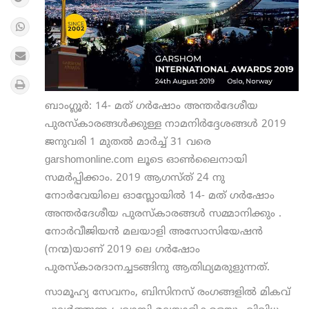
ബാംഗ്ലൂർ: 14- മത് ഗർഷോം അന്തർദേശീയ
പുരസ്‌കാരങ്ങൾക്കുള്ള നാമനിർദ്ദേശങ്ങൾ 2019
ജനുവരി 1 മുതൽ മാർച്ച് 31 വരെ
garshomonline.com ലൂടെ ഓൺലൈനായി
സമർപ്പിക്കാം. 2019 ആഗസ്ത് 24 നു
നോർവേയിലെ ഓസ്ലോയിൽ 14- മത് ഗർഷോം
അന്തർദേശീയ പുരസ്‌കാരങ്ങൾ സമ്മാനിക്കും .
നോർവീജിയൻ മലയാളി അസോസിയേഷൻ
(നന്മ)യാണ് 2019 ലെ ഗർഷോം
പുരസ്കാരദാനച്ചടങ്ങിനു ആതിഥ്യമരുളുന്നത്.
സാമൂഹ്യ സേവനം, ബിസിനസ് രംഗങ്ങളിൽ മികവ്