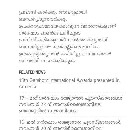
പ്രവാസികൾക്കും അവരുമായി
ബന്ധപ്പെടുന്നവർക്കും
ഉപകാരപ്രദമായേക്കാവുന്ന വാർത്തകളാണ്
ഗർഷോം ഓൺലൈനിലൂടെ
പ്രസിദ്ധീകരിക്കുന്നത്. വാർത്തകളുമായി
ബന്ധമില്ലാത്ത കമെന്റുകൾ ഇവിടെ
ഉൾപ്പെടുത്തുവാൻ കഴിയില്ല. വായനക്കാർ
ദയവായി സഹകരിക്കുക.
RELATED NEWS
19th Garshom International Awards presented in
Armenia
17 – മത് ഗർഷോം രാജ്യാന്തര പുരസ്‌കാരങ്ങൾ
നവംബർ 22 ന് അസർബൈജാനിലെ
ബാക്കുവിൽ സമ്മാനിക്കും
16- മത് ഗർഷോം രാജ്യാന്തര പുരസ്‌കാരങ്ങൾ
നവംബർ 20 ന് അസിർബൈജാനിലെ