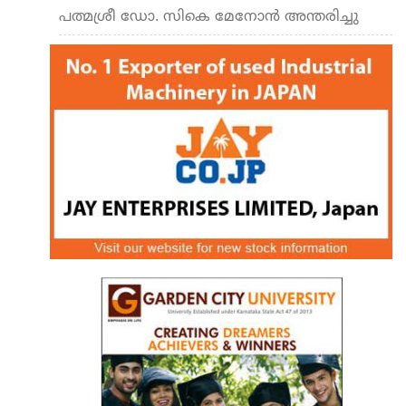
പത്മശ്രീ ഡോ. സികെ മേനോൻ അന്തരിച്ചു