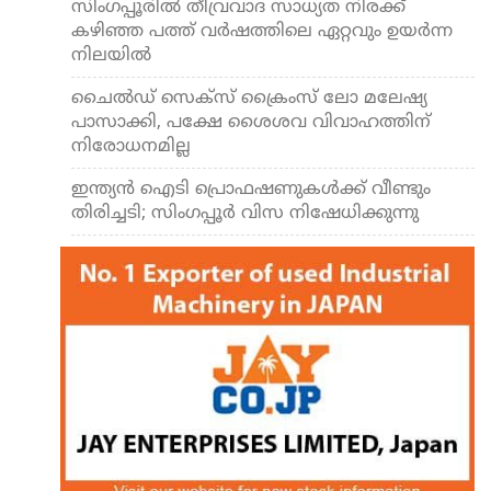
സിംഗപ്പൂരിൽ തീവ്രവാദ സാധ്യത നിരക്ക്
കഴിഞ്ഞ പത്ത് വർഷത്തിലെ ഏറ്റവും ഉയർന്ന
നിലയിൽ
ചൈൽഡ് സെക്സ് ക്രൈംസ് ലോ മലേഷ്യ
പാസാക്കി, പക്ഷേ ശൈശവ വിവാഹത്തിന്
നിരോധനമില്ല
ഇന്ത്യൻ ഐടി പ്രൊഫഷണുകൾക്ക് വീണ്ടും
തിരിച്ചടി; സിംഗപ്പൂർ വിസ നിഷേധിക്കുന്നു