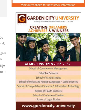
ാം
ട്.
രുടെ
െ
കും
്നെ