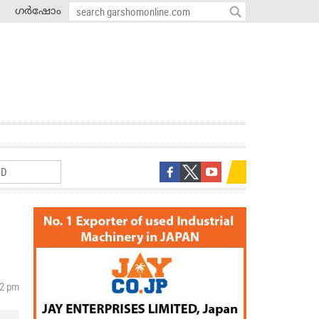
ഗർഷോം
22 pm