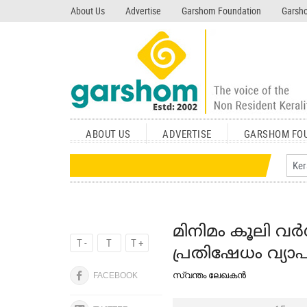
search garshom.com
About Us
Advertise
Garshom Foundation
Garsho
ABOUT US
ADVERTISE
GARSHOM FO
മിനിമം കൂലി വ
T -
T
T +
പ്രതിഷേധം വ്യാ
സ്വന്തം ലേഖകൻ
FACEBOOK