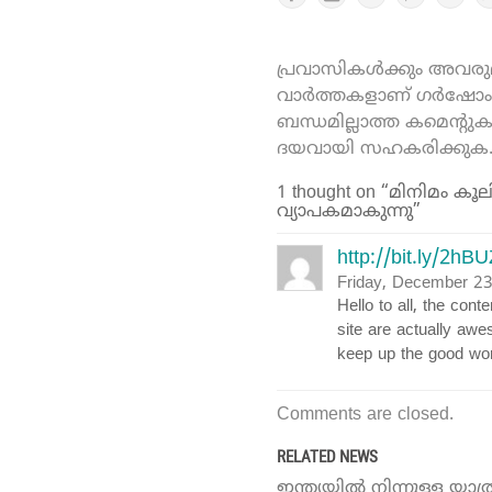
പ്രവാസികൾക്കും അവരുമാ
വാർത്തകളാണ് ഗർഷോം ഓ
ബന്ധമില്ലാത്ത കമെന്റു
ദയവായി സഹകരിക്കുക
1 thought on “മിനിമം 
വ്യാപകമാകുന്നു”
http://bit.ly/2hB
Friday, December 2
Hello to all, the cont
site are actually aw
keep up the good wor
Comments are closed.
RELATED NEWS
ഇന്ത്യയില്‍ നിന്നുള്ള യാ