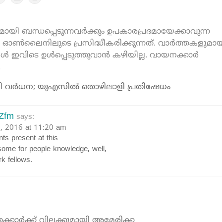
യി ബന്ധപ്പെടുന്നവർക്കും ഉപകാരപ്രദമായേക്കാവുന്ന
ൺലൈനിലൂടെ പ്രസിദ്ധീകരിക്കുന്നത്. വാർത്തകളുമായ
കൾ ഇവിടെ ഉൾപ്പെടുത്തുവാൻ കഴിയില്ല. വായനക്കാർ
.
കൂലി വര്‍ധന; യുഎസിൽ തൊഴിലാളി പ്രതിഷേധം
UZfm
says:
3, 2016 at 11:20 am
ents present at this
esome for people knowledge, well,
k fellows.
ത്രക്കാര്‍ക്ക് വിലക്കുമായി അമേരിക്ക