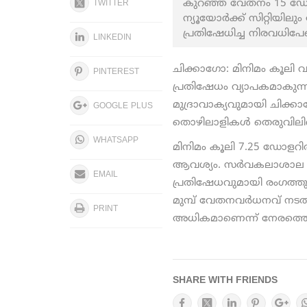
കുറഞ്ഞ വേതനം 15 ഡോള
TWITTER
ന്യൂയോര്‍ക്ക് സിറ്റിയ
പ്രതിഷേധിച്ച നിരവധിപേരെ
LINKEDIN
ചിക്കാഗോ: മിനിമം കൂലി
PINTEREST
പ്രതിഷേധം വ്യാപകമാകുന
മുദ്രാവാക്യവുമായി ചിക്കാ
GOOGLE PLUS
തൊഴിലാളികൾ തെരുവിലിറങ്ങ
WHATSAPP
മിനിമം കൂലി 7.25 ഡോളറില
ആവശ്യം. സര്‍വകലാശാല ജീവ
EMAIL
പ്രതിഷേധവുമായി രംഗത്തുണ
മുമ്പ് വേതനവര്‍ധനവ് നട
PRINT
അധികമാണെന്ന് നേരത്തെ ട്രം
SHARE WITH FRIENDS