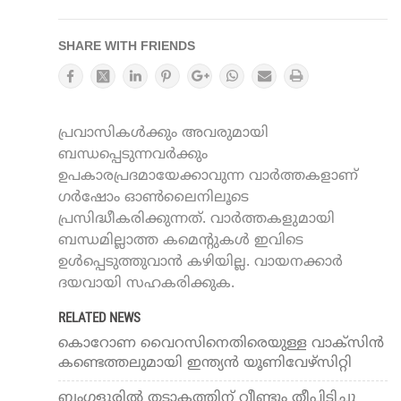
SHARE WITH FRIENDS
പ്രവാസികൾക്കും അവരുമായി
ബന്ധപ്പെടുന്നവർക്കും
ഉപകാരപ്രദമായേക്കാവുന്ന വാർത്തകളാണ്
ഗർഷോം ഓൺലൈനിലൂടെ
പ്രസിദ്ധീകരിക്കുന്നത്. വാർത്തകളുമായി
ബന്ധമില്ലാത്ത കമെന്റുകൾ ഇവിടെ
ഉൾപ്പെടുത്തുവാൻ കഴിയില്ല. വായനക്കാർ
ദയവായി സഹകരിക്കുക.
RELATED NEWS
കൊറോണ വൈറസിനെതിരെയുള്ള വാക്സിൻ
കണ്ടെത്തലുമായി ഇന്ത്യൻ യൂണിവേഴ്സിറ്റി
ബംഗളൂരില്‍ തടാകത്തിന് വീണ്ടും തീപിടിച്ചു