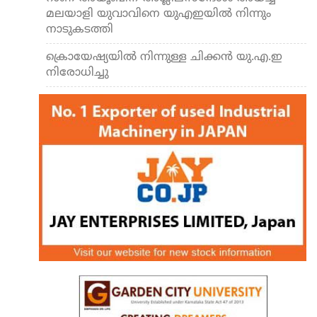
മലയാളി യുവാവിനെ യുഎഇയിൽ നിന്നും
നാടുകടത്തി
ക്രൊയേഷ്യയിൽ നിന്നുള്ള ചിക്കൻ യു.എ.ഇ
നിരോധിച്ചു