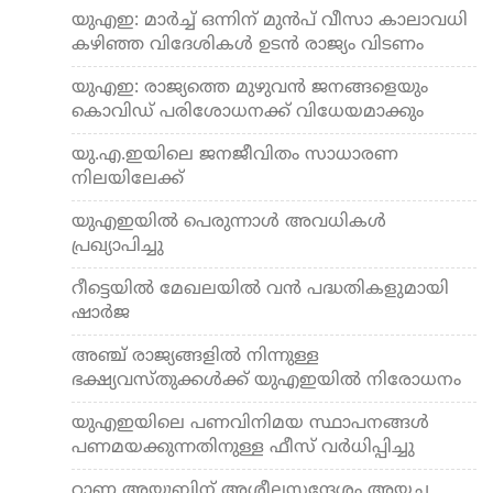
യുഎഇ: മാർച്ച് ഒന്നിന് മുൻപ് വീസാ കാലാവധി
കഴിഞ്ഞ വിദേശികൾ ഉടൻ രാജ്യം വിടണം
യുഎഇ: രാജ്യത്തെ മുഴുവൻ ജനങ്ങളെയും
കൊവിഡ് പരിശോധനക്ക് വിധേയമാക്കും
യു.​എ.​ഇയിലെ ജനജീവിതം സാധാരണ
നിലയിലേക്ക്
യുഎഇയിൽ പെരുന്നാൾ അവധികള്‍
പ്രഖ്യാപിച്ചു
റീട്ടെയിൽ മേഖലയിൽ വൻ പദ്ധതികളുമായി
ഷാർജ
അഞ്ച് രാജ്യങ്ങളില്‍ നിന്നുള്ള
ഭക്ഷ്യവസ്തുക്കള്‍ക്ക് യുഎഇയില്‍ നിരോധനം
യുഎഇയിലെ പണവിനിമയ സ്ഥാപനങ്ങൾ
പണമയക്കുന്നതിനുള്ള ഫീസ് വർധിപ്പിച്ചു
റാണ അയൂബിന് അശ്ലീലസന്ദേശം അയച്ച