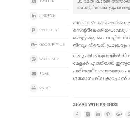
35-ാമത് ഷാര്‍ജ അന്താര
TWITTER
സെന്ററിലേക്ക് ഇപ്രാവശ
LINKEDIN
ഷാർജ: 35-ാമത് ഷാര്‍ജ അ
സെന്ററിലേക്ക് ഇപ്രാവശ്യ
PINTEREST
മമ്മൂട്ടിയും, കെ സച്ചിദാ
GOOGLE PLUS
നിന്നും നിരവധി പ്രമുഖര
അറുപത് രാജ്യങ്ങളിൽ ന
WHATSAPP
മേളക്ക് എത്തിയത്. ഇന്ത
പതിനഞ്ച് ലക്ഷത്തോളം 
EMAIL
ശതമാനം വില കുറച്ചാണ് പു
PRINT
SHARE WITH FRIENDS