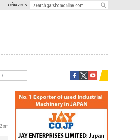
ഗർഷോം
02 pm