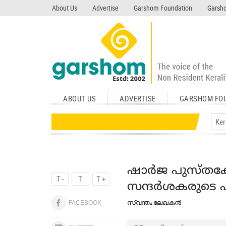
search garshom.com
About Us
Advertise
Garshom Foundation
Garsho
ABOUT US
ADVERTISE
GARSHOM FO
ഷാർജ പുസ്തകോത
T -
T
T +
സന്ദർശകരുടെ എ
സ്വന്തം ലേഖകൻ
FACEBOOK