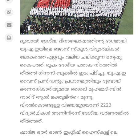
ദുബായ്: ദേശീയ ദിനാഘോഷത്തിന്റെ ഭാഗമായി
യു.എ.ഇയിലെ ജെംസ് സ്‌കുള്‍ വിദ്യാര്‍ഥികള്‍
ലോകത്തെ ഏറ്റവും വലിയ ചലിക്കുന്ന മനുഷ്യ
കൈപത്തി രൂപം ദേശീയ പതാക നിറത്തില്‍
തീര്‍ത്ത് ഗിന്നസ് ബുക്കില്‍ ഇടം പിടിച്ചു. യു.എ.ഇ
വൈസ് പ്രസിഡന്റും പ്രധാനമന്ത്രിയും ദുബായ്
ഭരണാധികാരിയുമായ ശൈഖ് മുഹമ്മദ് ബിന്‍
റാശിദ് ആല്‍ മക്തൂമിന്‍െ മൂന്നു
വിരല്‍കൊണ്ടുള്ള വിജയമുദ്രയാണ് 2223
വിദ്യാര്‍ഥികള്‍ അണിനിരന്ന് ദേശീയ വര്‍ണത്തില്‍
തീര്‍ത്തത്.
ഷാര്‍ജ ഔര്‍ ഓണ്‍ ഇംഗ്ലീഷ് ഹൈസ്‌കൂളിലെ