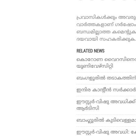
പ്രവാസികൾക്കും അവരുമാ
വാർത്തകളാണ് ഗർഷോം ഓ
ബന്ധമില്ലാത്ത കമെന്റു
ദയവായി സഹകരിക്കുക
RELATED NEWS
കൊറോണ വൈറസിനെതിരെയ
യൂണിവേഴ്സിറ്റി
ബംഗളൂരില്‍ തടാകത്തിന് വ
ഇന്ദിര കാന്റീന്‍ സര്‍ക്ക
ഈസ്റ്റർ-വിഷു അവധിക്
ആർടിസി
ബാംഗ്ലൂരില്‍ കുടിവെള്ള
ഈസ്റ്റര്‍-വിഷു അവധി: കേ