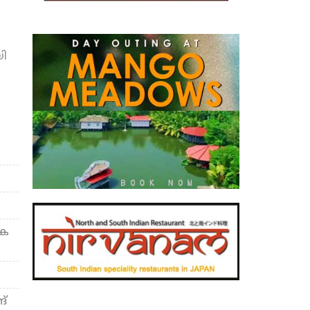
ി
ടക
ങ്