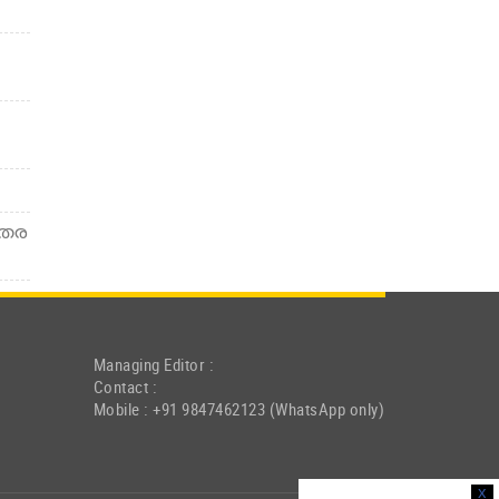
രുതര
Managing Editor :
Contact :
Mobile : +91 9847462123 (WhatsApp only)
x