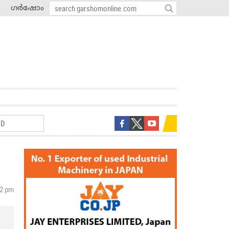
ഗർഷോം
22 pm