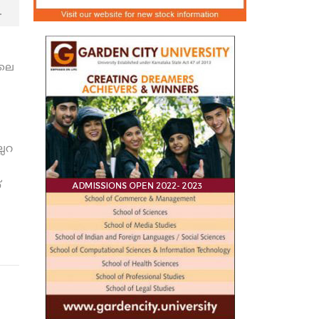
.
ിലെ
്ലറ
്