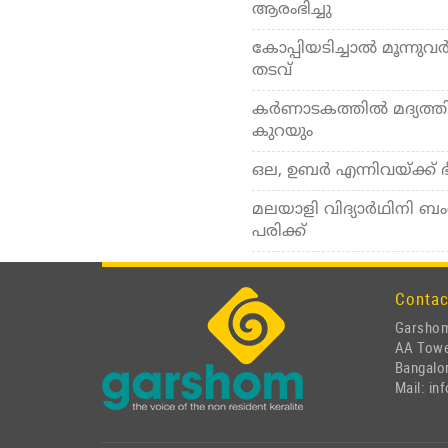
ആരംഭിച്ചു
കോപ്പിയടിച്ചാല്‍ മൂന്നു
തടവ്
കര്‍ണാടകത്തില്‍ മദ്യത്തിന
കുറയും
ഒല, ഉബര്‍ എന്നിവയ്ക്ക
മലയാളി വിദ്യാര്‍ഥിനി ബംഗ
പരിക്ക്
Contac
Garshom
AA Tow
Bangalor
Mail: i