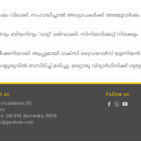
വര്‍ഷം വിലക്ക്; സഹായിച്ചാല്‍ അധ്യാപകര്‍ക്ക് അഞ്ചുവര്‍ഷം
ും ബിയറിനും ‘വാറ്റ്’ ഒഴിവാക്കി, സിനിമാടിക്കറ്റ് നിരക്കും
് ഭീഷണിയായി ആപ്പുമായി ടാക്‌സി ഡ്രൈവേഴ്‌സ് യൂണിയൻ
ളൂരുവില്‍ ബസിടിച്ച് മരിച്ചു; മറ്റൊരു വിദ്യാര്‍ഥിനിക്ക് ഗു
t us
Follow us
 Foundation (R)
ers
e- 560 054, Karnataka, INDIA
nfo@garshom.com