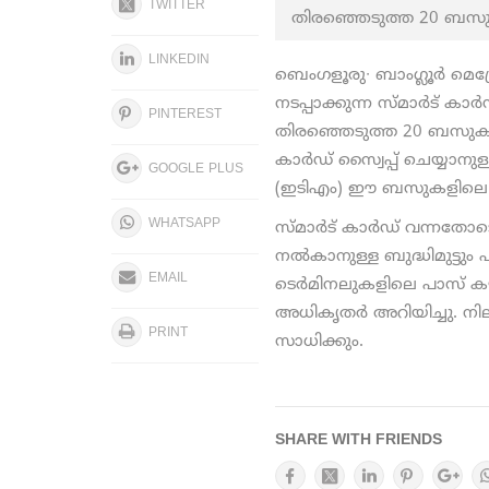
TWITTER
തിരഞ്ഞെടുത്ത 20 ബസുക
LINKEDIN
ബെംഗളൂരു∙ ബാംഗ്ലൂർ മെട
നടപ്പാക്കുന്ന സ്മാർട് ക
PINTEREST
തിരഞ്ഞെടുത്ത 20 ബസുകളി
കാർഡ് സ്വൈപ്പ് ചെയ്യാനു
GOOGLE PLUS
(ഇടിഎം) ഈ ബസുകളിലെ ക
WHATSAPP
സ്മാർട് കാർഡ് വന്നതോടെ 
നൽകാനുള്ള ബുദ്ധിമുട്ടും
EMAIL
ടെർമിനലുകളിലെ പാസ് കൗണ്
അധികൃതർ അറിയിച്ചു. നില
PRINT
സാധിക്കും.
SHARE WITH FRIENDS