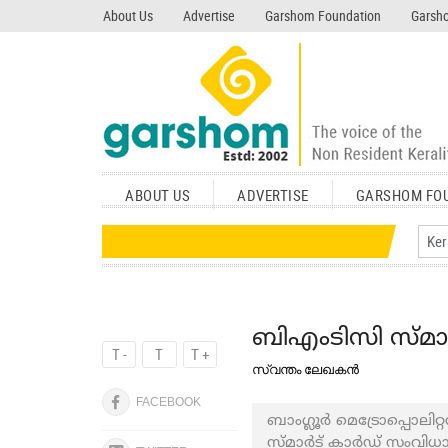
search garshom.com
About Us
Advertise
Garshom Foundation
Garsho
ABOUT US
ADVERTISE
GARSHOM FO
ബിഎംടിസി സ്മാര
T -
T
T +
സ്വന്തം ലേഖകൻ
FACEBOOK
ബാംഗ്ലൂർ മെട്രോപ്പൊലിറ
സ്മാർട് കാർഡ് സംവിധാ