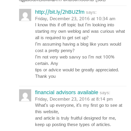
ഏകാധിപതിയെന്ന് ഡൊണാള്‍ഡ് ട്രംപ്”
http://bit.ly/2hBUZfm
says:
Friday, December 23, 2016 at 10:34 am
I know this if off topic but I’m looking into
starting my own weblog and was curious what
all is required to get set up?
I’m assuming having a blog like yours would
cost a pretty penny?
I’m not very web savvy so I’m not 100%
certain. Any
tips or advice would be greatly appreciated.
Thank you
financial advisors available
says:
Friday, December 23, 2016 at 8:14 pm
What’s up everyone, it’s my first go to see at
this website,
and article is truly fruitful designed for me,
keep up posting these types of articles.