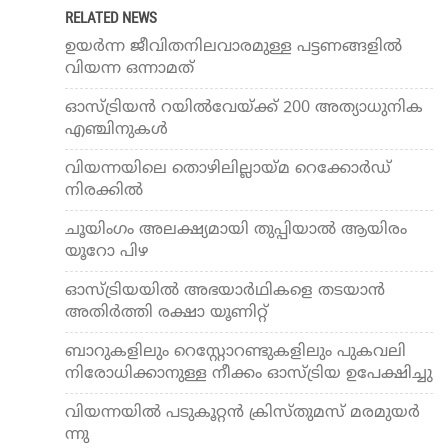
RELATED NEWS
ഉയർന്ന ജീവിതനിലവാരമുള്ള പട്ടണങ്ങളിൽ
വിയന്ന ഒന്നാമത്
ഓസ്ട്രിയൻ റയിൽവേയ്ക്ക് 200 അത്യാധുനിക
എഞ്ചിനുകൾ
വിയന്നയിലെ തൊഴിലില്ലായ്മ റെക്കോർഡ്
നിരക്കിൽ
ചൂയിംഗം അലക്ഷ്യമായി തുപ്പിയാൽ ആയിരം
യൂറോ പിഴ
ഓസ്ട്രിയയില്‍ അഭയാര്‍ഥികളെ തടയാന്‍
അതിര്‍ത്തി രക്ഷാ യൂണിറ്റ്
ബാറുകളിലും റെസ്റ്റോറണ്ടുകളിലും പുകവലി
നിരോധിക്കാനുള്ള നീക്കം ഓസ്ട്രിയ ഉപേക്ഷിച്ചു
വി​യ​ന്ന​യി​ൽ പ​ടു​കൂ​റ്റ​ൻ ക്രി​സ്തു​മ​സ് മ​ര​മു​യ​ർ​
ന്നു