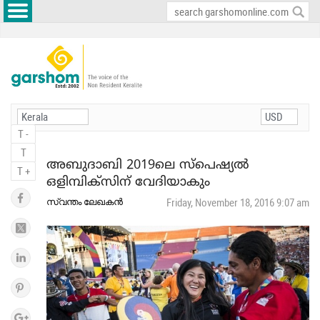
T -
T
അബുദാബി 2019ലെ സ്പെഷ്യല്‍
T +
ഒളിമ്പിക്സിന് വേദിയാകും
സ്വന്തം ലേഖകൻ
Friday, November 18, 2016 9:07 am