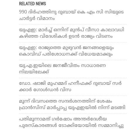
RELATED NEWS
990 ദിര്‍ഹത്തിനു ദുബായ് കെ എം സി സിയുടെ
ചാര്‍ട്ടര്‍ വിമാനം
യുഎഇ: മാർച്ച് ഒന്നിന് മുൻപ് വീസാ കാലാവധി
കഴിഞ്ഞ വിദേശികൾ ഉടൻ രാജ്യം വിടണം
യുഎഇ: രാജ്യത്തെ മുഴുവൻ ജനങ്ങളെയും
കൊവിഡ് പരിശോധനക്ക് വിധേയമാക്കും
യു.​എ.​ഇയിലെ ജനജീവിതം സാധാരണ
നിലയിലേക്ക്
ഡോ. ​ഷാ​ജി മു​ഹ​മ്മ​ദ് ഹ​നീ​ഫ​ക്ക് ദുബായ് സ​ർ​
ക്കാ​ർ ഗോ​ൾ​ഡ​ൻ വി​സ
മൂന്ന് ദിവസത്തെ സന്ദര്‍ശനത്തിന് ശേഷം
ഫ്രാന്‍സിസ് മാര്‍പ്പാപ്പ യുഎഇയില്‍ നിന്ന് മടങ്ങി
പതിമൂന്നാമത് ഗർഷോം അന്തർദേശീയ
പുരസ്‌കാരങ്ങൾ ടോക്കിയോയിൽ സമ്മാനിച്ചു