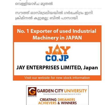
വെള്ളിയാഴ്ച മുതല്‍
സൗത്ത് ഓസ്‌ട്രേലിയയില്‍ ഗര്‍ഭഛിദ്രം ഇനി
ക്രിമിനല്‍ കുറ്റമല്ല; ബില്‍ പാസായി