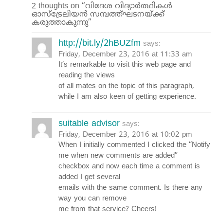
2 thoughts on “വിദേശ വിദ്യാർത്ഥികൾ
ഓസ്ട്രേലിയൻ സമ്പത്ത്ഘടനയ്ക്ക്
കരുത്താകുന്നു”
http://bit.ly/2hBUZfm
says:
Friday, December 23, 2016 at 11:33 am
It’s remarkable to visit this web page and
reading the views
of all mates on the topic of this paragraph,
while I am also keen of getting experience.
suitable advisor
says:
Friday, December 23, 2016 at 10:02 pm
When I initially commented I clicked the “Notify
me when new comments are added”
checkbox and now each time a comment is
added I get several
emails with the same comment. Is there any
way you can remove
me from that service? Cheers!