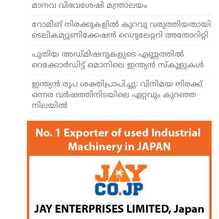
മാനവ വിഭവശേഷി മന്ത്രാലയം
റോമിങ് നിരക്കുകളിൽ കുറവു വരുത്തിയതായി
ടെലികമ്യൂണിക്കേഷൻ റെഗുലേറ്ററി അതോറിറ്റി
പുതിയ അഡ്മിഷനുകളുടെ എണ്ണത്തിൽ
റെക്കോർഡിട്ട് ഒമാനിലെ ഇന്ത്യൻ സ്കൂളുകൾ
ഇന്ത്യന്‍ രൂപ ശക്തിപ്രാപിച്ചു: വി​നി​മ​യ നി​ര​ക്ക്​
ഒന്നര വർഷത്തിനിടയിലെ ഏറ്റവും കു​റ​ഞ്ഞ
നിലയിൽ