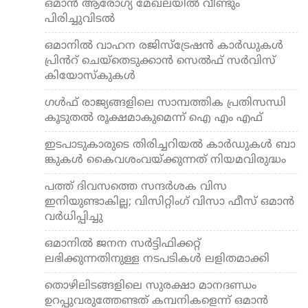
ഒമാന്‍ ആരോഗ്യ മേഖലയിൽ വീണ്ടും
പിരിച്ചുവിടൽ
ഒമാനിൽ വാ​ഹ​ന ര​ജി​സ്​​ട്രേ​ഷ​ൻ കാ​ർ​ഡു​ക​ൾ
പ്രി​ൻ​റ്​ ചെ​യ്​​തെ​ടു​ക്കാൻ സെ​ൽ​ഫ്​ സ​ർ​വി​സ്​
കിയോസ്കുകൾ
ഗൾഫ് രാജ്യങ്ങളിലെ സാമ്പത്തിക പ്രതിസന്ധി
കൂടുതൽ രൂക്ഷമാകുമെന്ന് ഐ എം എഫ്
ഇടപാടുകാരുടെ ​തിരിച്ചറിയൽ​ കാ​ർ​ഡു​ക​ൾ ബാ​
ങ്കു​ക​ൾ കൈ​വ​ശംവയ്ക്കുന്നത് നിയമവിരുദ്ധം
പത്ത് ദിവസത്തെ സന്ദര്‍ശക വിസ
ഇനിയുണ്ടാകില്ല; വിസിറ്റിംഗ് വിസാ ഫീസ് ഒമാൻ
വർധിപ്പിച്ചു
ഒമാനിൽ ജനന സർ‍­ട്ടി­ഫി­ക്കറ്റ്
ലഭിക്കുന്നതിനുള്ള നടപടി­കൾ‍ ലളിതമാക്കി
തൊഴിലിടങ്ങളിലെ സുരക്ഷാ മാനദണ്ഡം
ഉറപ്പുവരുത്തേണ്ടത് കമ്പനികളെന്ന് ഒമാൻ