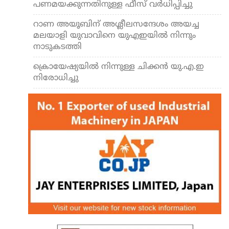
പണമയക്കുന്നതിനുള്ള ഫീസ് വർധിപ്പിച്ചു
റാണ അയൂബിന് അശ്ലീലസന്ദേശം അയച്ച
മലയാളി യുവാവിനെ യുഎഇയിൽ നിന്നും
നാടുകടത്തി
ക്രൊയേഷ്യയിൽ നിന്നുള്ള ചിക്കൻ യു.എ.ഇ
നിരോധിച്ചു