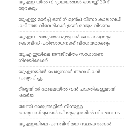
യുഎഇ യിൽ വിദ്യാലയങ്ങൾ ഓഗസ്റ്റ് 30ന്
തുറക്കും
യുഎഇ: മാർച്ച് ഒന്നിന് മുൻപ് വീസാ കാലാവധി
കഴിഞ്ഞ വിദേശികൾ ഉടൻ രാജ്യം വിടണം
യുഎഇ: രാജ്യത്തെ മുഴുവൻ ജനങ്ങളെയും
കൊവിഡ് പരിശോധനക്ക് വിധേയമാക്കും
യു.​എ.​ഇയിലെ ജനജീവിതം സാധാരണ
നിലയിലേക്ക്
യുഎഇയിൽ പെരുന്നാൾ അവധികള്‍
പ്രഖ്യാപിച്ചു
റീട്ടെയിൽ മേഖലയിൽ വൻ പദ്ധതികളുമായി
ഷാർജ
അഞ്ച് രാജ്യങ്ങളില്‍ നിന്നുള്ള
ഭക്ഷ്യവസ്തുക്കള്‍ക്ക് യുഎഇയില്‍ നിരോധനം
യുഎഇയിലെ പണവിനിമയ സ്ഥാപനങ്ങൾ