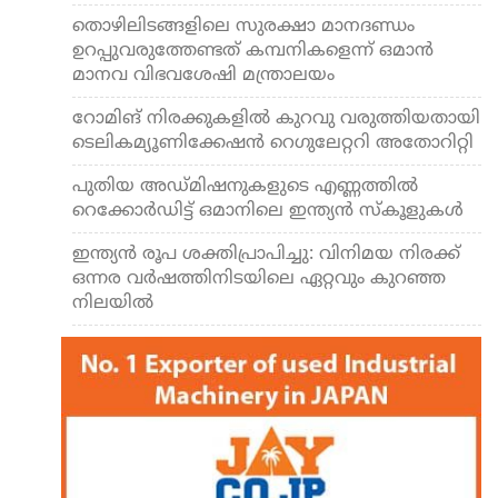
തൊഴിലിടങ്ങളിലെ സുരക്ഷാ മാനദണ്ഡം
ഉറപ്പുവരുത്തേണ്ടത് കമ്പനികളെന്ന് ഒമാൻ
മാനവ വിഭവശേഷി മന്ത്രാലയം
റോമിങ് നിരക്കുകളിൽ കുറവു വരുത്തിയതായി
ടെലികമ്യൂണിക്കേഷൻ റെഗുലേറ്ററി അതോറിറ്റി
പുതിയ അഡ്മിഷനുകളുടെ എണ്ണത്തിൽ
റെക്കോർഡിട്ട് ഒമാനിലെ ഇന്ത്യൻ സ്കൂളുകൾ
ഇന്ത്യന്‍ രൂപ ശക്തിപ്രാപിച്ചു: വി​നി​മ​യ നി​ര​ക്ക്​
ഒന്നര വർഷത്തിനിടയിലെ ഏറ്റവും കു​റ​ഞ്ഞ
നിലയിൽ