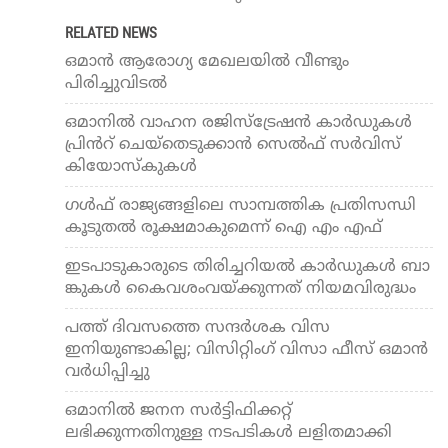
RELATED NEWS
ഒമാന്‍ ആരോഗ്യ മേഖലയിൽ വീണ്ടും
പിരിച്ചുവിടൽ
ഒമാനിൽ വാ​ഹ​ന ര​ജി​സ്​​ട്രേ​ഷ​ൻ കാ​ർ​ഡു​ക​ൾ
പ്രി​ൻ​റ്​ ചെ​യ്​​തെ​ടു​ക്കാൻ സെ​ൽ​ഫ്​ സ​ർ​വി​സ്​
കിയോസ്കുകൾ
ഗൾഫ് രാജ്യങ്ങളിലെ സാമ്പത്തിക പ്രതിസന്ധി
കൂടുതൽ രൂക്ഷമാകുമെന്ന് ഐ എം എഫ്
ഇടപാടുകാരുടെ ​തിരിച്ചറിയൽ​ കാ​ർ​ഡു​ക​ൾ ബാ​
ങ്കു​ക​ൾ കൈ​വ​ശംവയ്ക്കുന്നത് നിയമവിരുദ്ധം
പത്ത് ദിവസത്തെ സന്ദര്‍ശക വിസ
ഇനിയുണ്ടാകില്ല; വിസിറ്റിംഗ് വിസാ ഫീസ് ഒമാൻ
വർധിപ്പിച്ചു
ഒമാനിൽ ജനന സർ‍­ട്ടി­ഫി­ക്കറ്റ്
ലഭിക്കുന്നതിനുള്ള നടപടി­കൾ‍ ലളിതമാക്കി