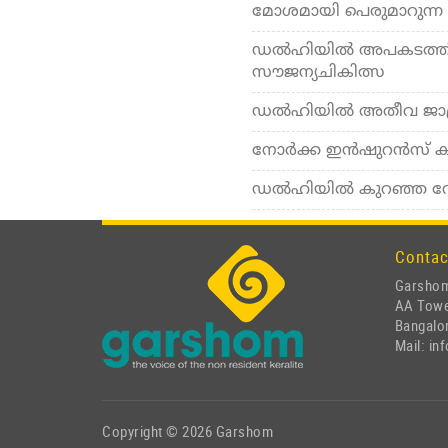
മോശമായി പെരുമാറുന്ന മക
ഡല്‍ഹിയില്‍ അപകടത്തില്
സൗജന്യചികിത്സ
ഡല്‍ഹിയില്‍ അതീവ ജാഗ്ര
നോർക്ക ഇൻഷുറൻസ് കാർ
ഡല്‍ഹിയില്‍ കുറഞ്ഞ വേത
Contac
Garshom
AA Tow
Bangalor
Mail: i
Copyright © 2026 Garshom