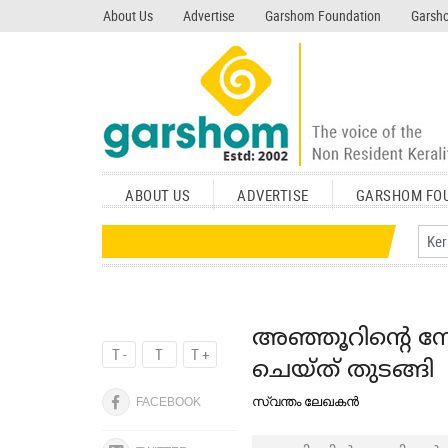
search garshom.com
About Us
Advertise
Garshom Foundation
Garsho
ABOUT US
ADVERTISE
GARSHOM FO
അഞ്ഞൂറിന്റെ ന
T -
T
T +
ചെയ്ത് തുടങ്ങി
സ്വന്തം ലേഖകൻ
FACEBOOK