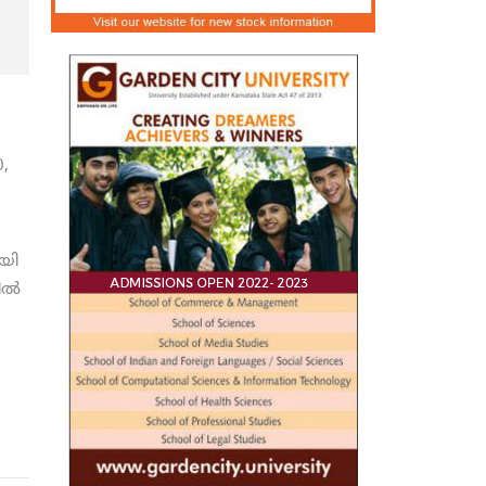
,
ായി
കിൽ