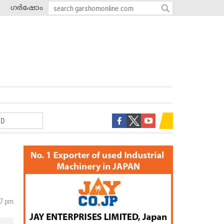
ഗർഷോം
57 pm