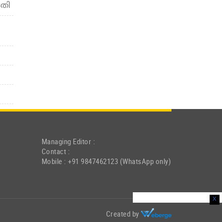
ടതി
Managing Editor :
Contact :
Mobile : +91 9847462123 (WhatsApp only)
x
Created by