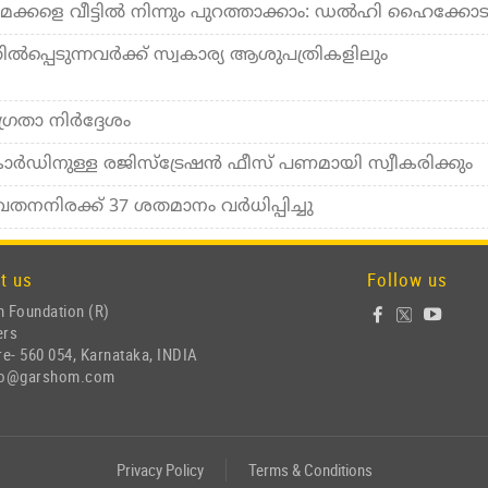
്കളെ വീട്ടില്‍ നിന്നും പുറത്താക്കാം: ഡല്‍ഹി ഹൈക്കോ
‍പ്പെടുന്നവര്‍ക്ക് സ്വകാര്യ ആശുപത്രികളിലും
താ നിര്‍ദ്ദേശം
ഡിനുള്ള രജിസ്‌ട്രേഷൻ ഫീസ് പണമായി സ്വീകരിക്കും
നനിരക്ക് 37 ശതമാനം വര്‍ധിപ്പിച്ചു
t us
Follow us
 Foundation (R)
ers
e- 560 054, Karnataka, INDIA
nfo@garshom.com
Privacy Policy
Terms & Conditions