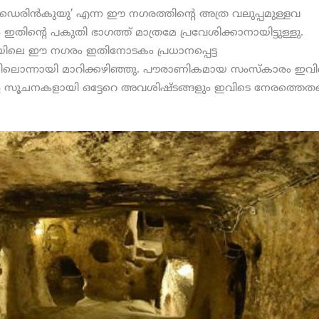
ം ‘ഡെരിന്‍കുയു’ എന്ന ഈ നഗരത്തിന്റെ അത്ര വലുപ്പമുള്ളവ
ും ഇതിന്റെ പകുതി ഭാഗത്ത് മാത്രമേ പ്രവേശിക്കാനായിട്ടുള്ളു.
ലെ ഈ നഗരം ഇതിനോടകം പ്രധാനപ്പെട്ട
ളിലൊന്നായി മാറിക്കഴിഞ്ഞു. പൗരാണികമായ സംസ്‌കാരം ഇവി
ന്റെ സൂചനകളായി ഒട്ടേറെ അവശിഷ്ടങ്ങളും ഇവിടെ നേരത്തെതന