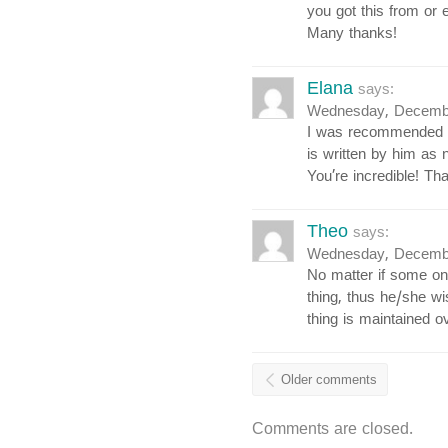
you got this from or 
Many thanks!
Elana
says:
Wednesday, Decembe
I was recommended th
is written by him as 
You’re incredible! Th
Theo
says:
Wednesday, Decembe
No matter if some on
thing, thus he/she wis
thing is maintained o
Older comments
Comments are closed.