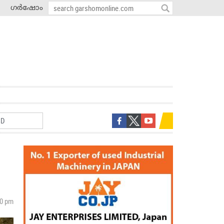
ഗർഷോം
00 pm