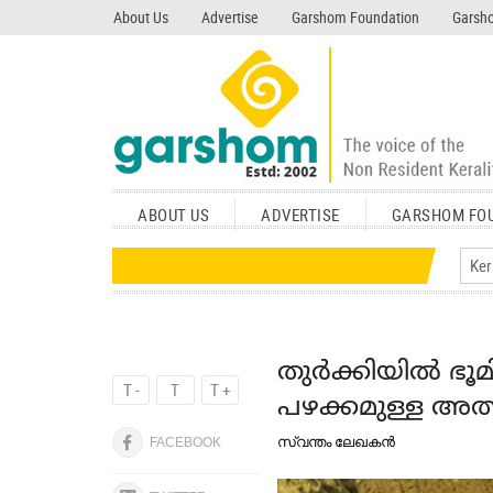
search garshom.com
About Us
Advertise
Garshom Foundation
Garsho
ABOUT US
ADVERTISE
GARSHOM FO
തുര്‍ക്കിയില്‍ ഭ
T -
T
T +
പഴക്കമുള്ള അത
സ്വന്തം ലേഖകന്‍
FACEBOOK