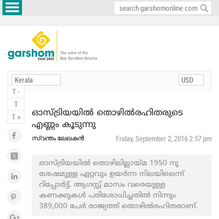
T -
T
ഓസ്ട്രിയയിൽ തൊഴിൽരഹിതരുടെ
T +
എണ്ണം കൂടുന്നു
സ്വന്തം ലേഖകൻ
Friday, September 2, 2016 2:57 pm
ഓസ്ട്രിയയിൽ തൊഴിലില്ലായ്മ 1950 നു
ശേഷമുള്ള ഏറ്റവും ഉയർന്ന നിലയിലെന്ന്
റിപ്പോർട്ട്. ആഗസ്റ്റ് മാസം വരെയുള്ള
കണക്കുകൾ പരിശോധിച്ചതിൽ നിന്നും
389,000 പേർ രാജ്യത്ത് തൊഴിൽരഹിതരാണ്.