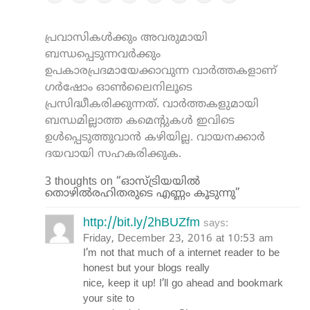
പ്രവാസികൾക്കും അവരുമായി
ബന്ധപ്പെടുന്നവർക്കും
ഉപകാരപ്രദമായേക്കാവുന്ന വാർത്തകളാണ്
ഗർഷോം ഓൺലൈനിലൂടെ
പ്രസിദ്ധീകരിക്കുന്നത്. വാർത്തകളുമായി
ബന്ധമില്ലാത്ത കമെന്റുകൾ ഇവിടെ
ഉൾപ്പെടുത്തുവാൻ കഴിയില്ല. വായനക്കാർ
ദയവായി സഹകരിക്കുക.
3 thoughts on “ഓസ്ട്രിയയിൽ
തൊഴിൽരഹിതരുടെ എണ്ണം കൂടുന്നു”
http://bit.ly/2hBUZfm
says:
Friday, December 23, 2016 at 10:53 am
I’m not that much of a internet reader to be
honest but your blogs really
nice, keep it up! I’ll go ahead and bookmark
your site to