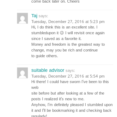
come back later on. Cheers
Taj
says:
Tuesday, December 27, 2016 at 5:23 pm
Hi, I do think this is an excellent site. I
stumbledupon it 😉 I will revisit once again
since I saved as a favorite it.
Money and freedom is the greatest way to
change, may you be rich and continue
to guide others.
suitable advisor
says:
Tuesday, December 27, 2016 at 5:54 pm
Hi there! I could have sworn I’ve been to this
web
site before but after looking at a few of the
posts I realized it’s new to me.
Anyhow, I’m definitely pleased I stumbled upon
it and I’ll be bookmarking it and checking back
regularly!