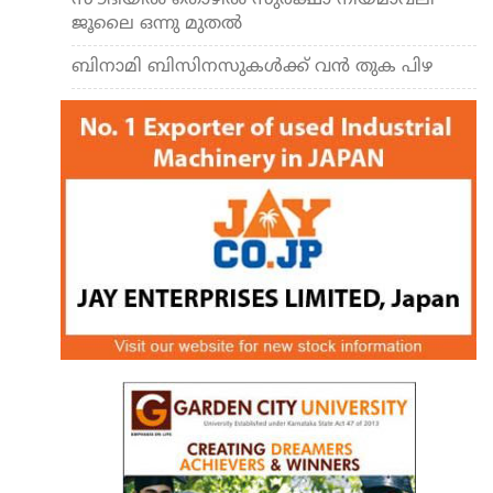
സൗദിയില്‍ തൊഴില്‍ സുരക്ഷാ നിയമാവലി
ജൂലൈ ഒന്നു മുതല്‍
ബിനാമി ബിസിനസുകള്‍ക്ക് വന്‍ തുക പിഴ