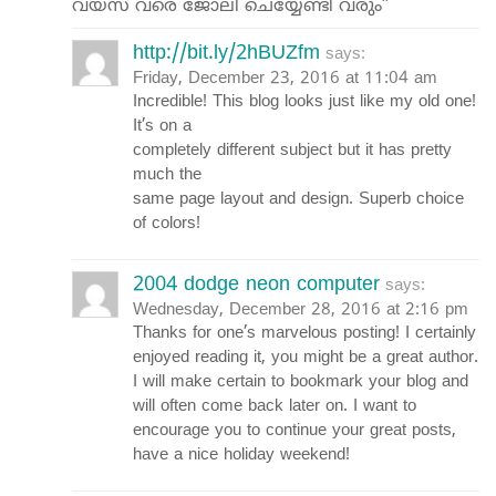
വയസ് വരെ ജോലി ചെയ്യേണ്ടി വരും”
http://bit.ly/2hBUZfm
says:
Friday, December 23, 2016 at 11:04 am
Incredible! This blog looks just like my old one!
It’s on a
completely different subject but it has pretty
much the
same page layout and design. Superb choice
of colors!
2004 dodge neon computer
says:
Wednesday, December 28, 2016 at 2:16 pm
Thanks for one’s marvelous posting! I certainly
enjoyed reading it, you might be a great author.
I will make certain to bookmark your blog and
will often come back later on. I want to
encourage you to continue your great posts,
have a nice holiday weekend!